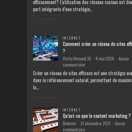
efficacement? L’utilisation des réseaux sociaux est de
part intégrante d’une stratégie…
Lire l'article
INTERNET
Comment créer un réseau de sites eff
?
Victor.Renaud.35
4 mai 2026
Aucun
sur
commentaire
Comment
Créer un réseau de sites efficace est une stratégie av
créer
dans le référencement naturel, permettant de maximi
un
la…
réseau
de
Lire l'article
sites
efficace
INTERNET
?
Qu’est-ce que le content marketing ?
Makrem
21 décembre 2021
Aucun
sur
commentaire