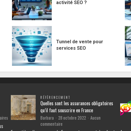
activité SEO ?
Tunnel de vente pour
services SEO
RÉFÉRENCEMENT
Quelles sont les assurances obligatoires
qu’il faut souscrire en France
sur
aires
Barbara
28 octobre 2022
Aucun
L’efficacité
sur
commentaire
us
des
Quelles