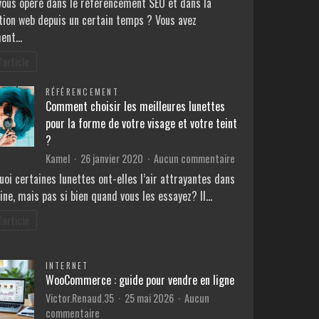
vous opéré dans le référencement SEO et dans la
rédaction
tion web depuis un certain temps ? Vous avez
web
ment…
et
le
l'article
SEO
local
RÉFÉRENCEMENT
:
Comment choisir les meilleures lunettes
que
pour la forme de votre visage et votre teint
faut-
?
il
sur
Kamel
26 janvier 2020
Aucun commentaire
savoir
Comment
?
oi certaines lunettes ont-elles l’air attrayantes dans
choisir
rine, mais pas si bien quand vous les essayez? Il…
les
meilleures
l'article
lunettes
pour
la
INTERNET
forme
WooCommerce : guide pour vendre en ligne
de
Victor.Renaud.35
25 mai 2026
Aucun
votre
sur
commentaire