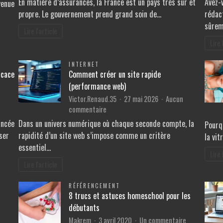
En matière d’assurances, la France est un pays très sûr et
Avez-
venue
Réseaux
sont
propre. Le gouvernement prend grand soin de…
rédac
Sociaux
les
sûre
pour
assurances
Lire l'article
décrocher
obligatoires
Lire 
des
qu’il
nouveaux
faut
INTERNET
clients
souscrire
icace
Comment créer un site rapide
en
(performance web)
France
Victor.Renaud.35
27 mai 2026
Aucun
sur
commentaire
Comment
ancée
Dans un univers numérique où chaque seconde compte, la
Pourqu
créer
ser
rapidité d’un site web s’impose comme un critère
la vit
un
essentiel…
site
Lire 
rapide
Lire l'article
(performance
web)
RÉFÉRENCEMENT
8 trucs et astuces homeschool pour les
débutants
sur
Makrem
3 avril 2020
Un commentaire