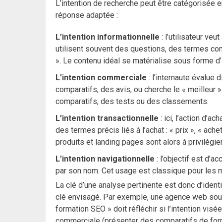
L’intention de recherche peut être catégorisée 
réponse adaptée :
L’intention informationnelle
: l’utilisateur ve
utilisent souvent des questions, des termes com
». Le contenu idéal se matérialise sous forme d’a
L’intention commerciale
: l’internaute évalue d
comparatifs, des avis, ou cherche le « meilleur »
comparatifs, des tests ou des classements.
L’intention transactionnelle
: ici, l’action d’a
des termes précis liés à l’achat : « prix », « ach
produits et landing pages sont alors à privilégier
L’intention navigationnelle
: l’objectif est d’
par son nom. Cet usage est classique pour les 
La clé d’une analyse pertinente est donc d’identi
clé envisagé. Par exemple, une agence web souh
formation SEO » doit réfléchir si l’intention visé
commerciale (présenter des comparatifs de form