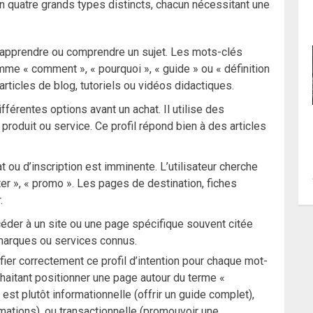
en quatre grands types distincts, chacun nécessitant une
ut apprendre ou comprendre un sujet. Les mots-clés
me « comment », « pourquoi », « guide » ou « définition
rticles de blog, tutoriels ou vidéos didactiques.
ifférentes options avant un achat. Il utilise des
 produit ou service. Ce profil répond bien à des articles
chat ou d’inscription est imminente. L’utilisateur cherche
eter », « promo ». Les pages de destination, fiches
.
accéder à un site ou une page spécifique souvent citée
marques ou services connus.
fier correctement ce profil d’intention pour chaque mot-
aitant positionner une page autour du terme «
e est plutôt informationnelle (offrir un guide complet),
ations), ou transactionnelle (promouvoir une