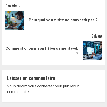
Navigation
Précédent
d’article
Art
Pourquoi votre site ne convertit pas ?
pr
Suivant
Comment choisir son hébergement web
Article
?
suivant:
Laisser un commentaire
Vous devez
vous connecter
pour publier un
commentaire.