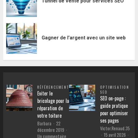
Tunnel de vente pour services SEO
Gagner de l’argent avec un site web
RÉFÉRENCEMENT
OPTIMISATION
Eviter le
SEO
SEO on-page :
bricolage pour la
guide pratique
réparation de
pour optimiser
votre toiture
ses pages
Barbara
22
Victor.Renaud.35
décembre 2019
15 avril 2026
sur
Un commentaire