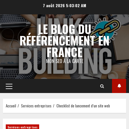
Aller
7 août 2026
5:03:04 AM
au
contenu
LE BLOG DU
RÉFÉRENCEMENT EN
FRANCE
MON SEO À LA CARTE
Menu
principal
Accueil
Services entreprises
Checklist de lancement d’un site web
Services entreprises