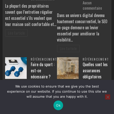
Aucun
Eviter
La plupart des propriétaires
sur
commentaire
le
savent que l’entretien régulier
SEO
bricolage
Dans un univers digital devenu
est essentiel s’ils veulent que
on-
pour
hautement concurrentiel, le SEO
page
leur maison soit confortable et…
la
on-page demeure un levier
:
réparation
Lire l'article
essentiel pour améliorer la
guide
de
visibilité…
pratiqu
votre
pour
toiture
Lire l'article
optimise
ses
RÉFÉRENCEMENT
RÉFÉRENCEMENT
pages
Faire du sport :
Quelles sont les
est-ce
assurances
nécessaire ?
obligatoires
qu’il faut
Kamel
7 juin
We use cookies to ensure that we give you the best
2020
Aucun
souscrire en
experience on our website. If you continue to use this site we
sur
commentaire
France
will assume that you are happy with it.
Faire
Vous voulez vous adonner au
Barbara
28
du
Ok
octobre 2022
sport, mais avant cela, vous
sport
Aucun
tenez à confirmer si la pratique