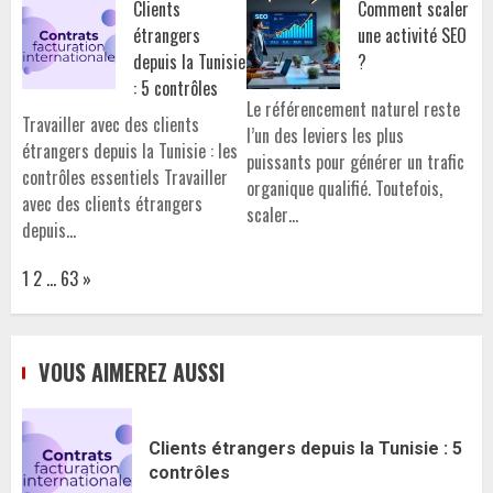
Clients
Comment scaler
étrangers
une activité SEO
depuis la Tunisie
?
: 5 contrôles
Le référencement naturel reste
Travailler avec des clients
l’un des leviers les plus
étrangers depuis la Tunisie : les
puissants pour générer un trafic
contrôles essentiels Travailler
organique qualifié. Toutefois,
avec des clients étrangers
scaler…
depuis…
Page:
Next
1
2
…
63
»
VOUS AIMEREZ AUSSI
Clients étrangers depuis la Tunisie : 5
contrôles