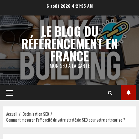
Aller
6 août 2026
4:21:35 AM
au
contenu
LE BLOG DU
RÉFÉRENCEMENT EN
FRANCE
MON SEO À LA CARTE
Menu
principal
Accueil
Optimisation SEO
Comment mesurer l’efficacité de votre stratégie SEO pour votre entreprise ?