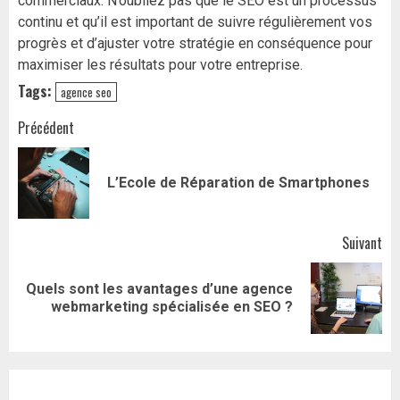
commerciaux. N’oubliez pas que le SEO est un processus
continu et qu’il est important de suivre régulièrement vos
progrès et d’ajuster votre stratégie en conséquence pour
maximiser les résultats pour votre entreprise.
Tags:
agence seo
Navigation
Précédent
d’article
Art
L’Ecole de Réparation de Smartphones
pr
Suivant
Quels sont les avantages d’une agence
Article
webmarketing spécialisée en SEO ?
suivant: