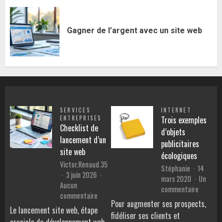
Gagner de l’argent avec un site web
SERVICES
INTERNET
ENTREPRISES
Trois exemples
Checklist de
d’objets
lancement d’un
publicitaires
site web
écologiques
Victor.Renaud.35
Stéphanie
14
3 juin 2026
mars 2020
Un
Aucun
sur
commentaire
sur
commentaire
Trois
Pour augmenter ses prospects,
Checklist
Le lancement site web, étape
exemple
fidéliser ses clients et
de
d’objets
cruciale du développement web,