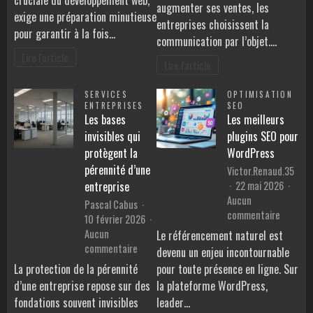
lancement
augmenter ses ventes, les
publicit
exige une préparation minutieuse
d’un
entreprises choisissent la
écologi
pour garantir à la fois…
site
communication par l’objet.…
web
Lire l'article
Lire l'article
SERVICES
OPTIMISATION
ENTREPRISES
SEO
Les bases
Les meilleurs
invisibles qui
plugins SEO pour
protègent la
WordPress
pérennité d’une
Victor.Renaud.35
22 mai 2026
entreprise
Aucun
Pascal Cabus
sur
commentaire
10 février 2026
Les
Aucun
Le référencement naturel est
meilleur
sur
commentaire
devenu un enjeu incontournable
plugins
Les
La protection de la pérennité
pour toute présence en ligne. Sur
SEO
bases
d’une entreprise repose sur des
la plateforme WordPress,
pour
invisibles
fondations souvent invisibles
leader…
WordPre
qui