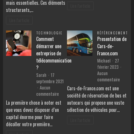
mais essentielles. Ces éléments
protègent
Lire l'article
structurants,…
la
pérennité
Lire l'article
d’une
entreprise
TECHNOLOGIE
RÉFÉRENCEMENT
Comment
Presentation de
démarrer une
Cars-de-
entreprise de
France.com
télécommunication
Michael
27
février 2023
?
Aucun
Sarah
17
sur
commentaire
septembre 2021
Present
Aucun
Cars-de-France.com est une
de
sur
commentaire
société de réservation de bus et
Cars-
Comment
La première chose à noter est
autocars qui propose une vaste
de-
démarrer
que vous devez disposer d’un
sélection de véhicules pour…
France.
une
capital énorme pour faire
entreprise
Lire l'article
décoller votre première…
de
télécommunication