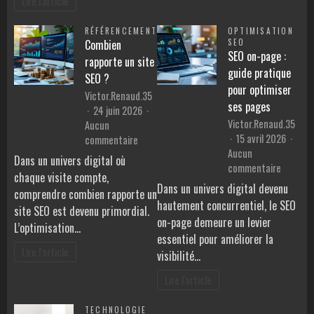
Lire l'article
?
RÉFÉRENCEMENT
OPTIMISATION
Combien
SEO
SEO on-page :
rapporte un site
guide pratique
SEO ?
pour optimiser
Victor.Renaud.35
ses pages
24 juin 2026
Victor.Renaud.35
Aucun
15 avril 2026
sur
commentaire
Aucun
Combien
Dans un univers digital où
sur
commentaire
rapporte
chaque visite compte,
SEO
un
Dans un univers digital devenu
comprendre combien rapporte un
on-
site
hautement concurrentiel, le SEO
site SEO est devenu primordial.
page
SEO
on-page demeure un levier
:
L’optimisation…
?
essentiel pour améliorer la
guide
Lire l'article
visibilité…
pratiqu
pour
Lire l'article
optimise
ses
TECHNOLOGIE