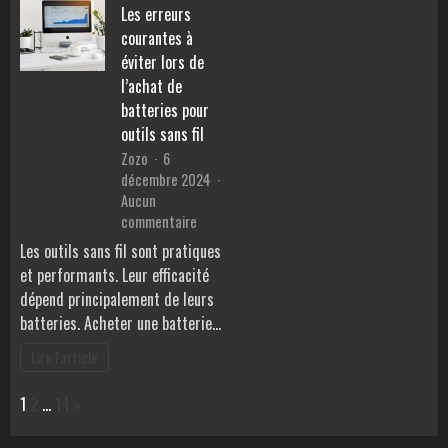
pages
Les erreurs
courantes à
éviter lors de
l’achat de
batteries pour
outils sans fil
Zozo
6
décembre 2024
Aucun
sur
commentaire
Les
Les outils sans fil sont pratiques
erreurs
et performants. Leur efficacité
courantes
dépend principalement de leurs
à
batteries. Acheter une batterie…
éviter
lors
Lire l'article
de
l’achat
Page:
Next
1
2
…
14
»
de
batteries