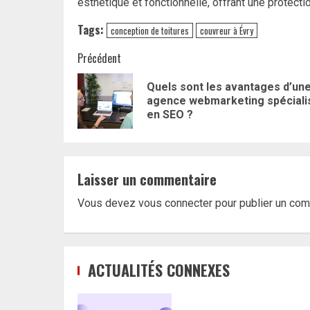
esthétique et fonctionnelle, offrant une protecti
Tags:
conception de toitures
couvreur à Évry
Navigation
Précédent
d’article
Quels sont les avantages d’un
agence webmarketing spéciali
en SEO ?
Laisser un commentaire
Vous devez
vous connecter
pour publier un com
ACTUALITÉS CONNEXES