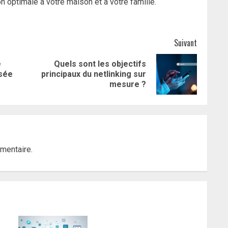
on optimale à votre maison et à votre famille.
Suivant
e
Quels sont les objectifs
Article
Article
sée
principaux du netlinking sur
précédent:
suivant:
mesure ?
mentaire.