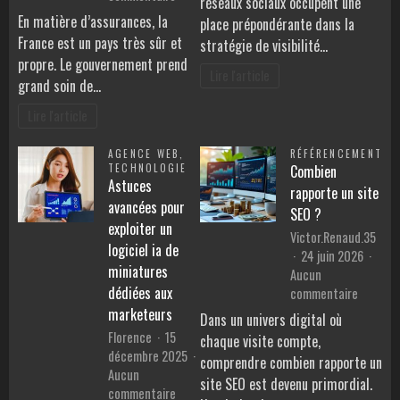
réseaux sociaux occupent une
:
Quelles
En matière d’assurances, la
place prépondérante dans la
booste
sont
France est un pays très sûr et
stratégie de visibilité…
votre
les
propre. Le gouvernement prend
référe
assurances
Lire l'article
grand soin de…
naturel
obligatoires
effica
qu’il
Lire l'article
faut
souscrire
AGENCE WEB
,
RÉFÉRENCEMENT
en
TECHNOLOGIE
Combien
France
Astuces
rapporte un site
avancées pour
SEO ?
exploiter un
Victor.Renaud.35
logiciel ia de
24 juin 2026
miniatures
Aucun
dédiées aux
sur
commentaire
Combie
marketeurs
Dans un univers digital où
rapport
Florence
15
chaque visite compte,
un
décembre 2025
comprendre combien rapporte un
site
Aucun
site SEO est devenu primordial.
SEO
sur
commentaire