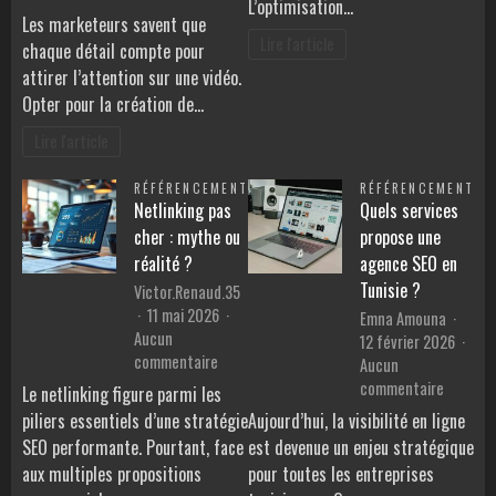
L’optimisation…
?
Astuces
Les marketeurs savent que
avancées
Lire l'article
chaque détail compte pour
pour
attirer l’attention sur une vidéo.
exploiter
Opter pour la création de…
un
logiciel
Lire l'article
ia
de
RÉFÉRENCEMENT
RÉFÉRENCEMENT
miniatures
Netlinking pas
Quels services
dédiées
cher : mythe ou
propose une
aux
réalité ?
agence SEO en
marketeurs
Tunisie ?
Victor.Renaud.35
11 mai 2026
Emna Amouna
Aucun
12 février 2026
sur
commentaire
Aucun
Netlinking
sur
commentaire
Le netlinking figure parmi les
pas
Quels
piliers essentiels d’une stratégie
Aujourd’hui, la visibilité en ligne
cher
services
SEO performante. Pourtant, face
est devenue un enjeu stratégique
:
propose
aux multiples propositions
pour toutes les entreprises
mythe
une