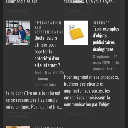
commerciales sur…
tunisiennes. Que vous soyez…
ou
agence
réalité
SEO
Lire l'article
Lire l'article
?
en
Tunisie
OPTIMISATION
INTERNET
?
SEO
,
Trois exemples
RÉFÉRENCEMENT
d’objets
Quels leviers
publicitaires
utiliser pour
écologiques
booster la
Stéphanie
14
notoriété d’un
mars 2020
Un
site internet ?
sur
commentaire
Joel
6 avril 2025
Trois
Pour augmenter ses prospects,
Aucun
exemple
fidéliser ses clients et
sur
commentaire
d’objets
augmenter ses ventes, les
Quels
publicit
Faire connaître un site internet
leviers
entreprises choisissent la
écologi
ne se résume pas à sa simple
utiliser
communication par l’objet.…
mise en ligne. Pour qu’il attire…
pour
Lire l'article
booster
Lire l'article
la
notoriété