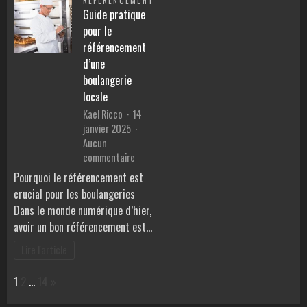
RÉFÉRENCEMENT
d’un
Guide pratique
site
pour le
internet
référencement
?
d’une
boulangerie
locale
Kael Ricco
14
janvier 2025
Aucun
sur
commentaire
Guide
Pourquoi le référencement est
pratique
crucial pour les boulangeries
pour
Dans le monde numérique d’hier,
le
avoir un bon référencement est…
référencement
d’une
Lire l'article
boulangerie
locale
Page:
Next
1
2
…
14
»