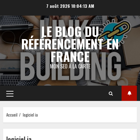
Aller
7 août 2026
10:04:13 AM
au
contenu
LE BLOG DU
RÉFÉRENCEMENT EN
FRANCE
MON SEO À LA CARTE
Menu
principal
Accueil
logiciel ia
logiciel ia