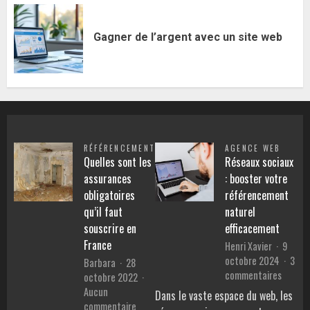
Gagner de l’argent avec un site web
RÉFÉRENCEMENT
AGENCE WEB
Quelles sont les
Réseaux sociaux
assurances
: booster votre
obligatoires
référencement
qu’il faut
naturel
souscrire en
efficacement
France
Henri Xavier
9
octobre 2024
3
Barbara
28
sur
commentaires
octobre 2022
Réseau
Aucun
Dans le vaste espace du web, les
sociau
sur
commentaire