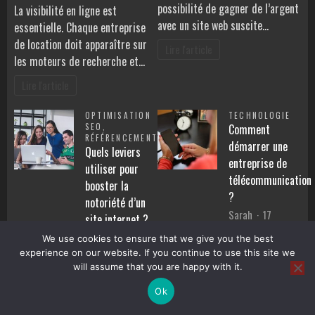
Augmentez
possibilité de gagner de l’argent
La visibilité en ligne est
avec
la
avec un site web suscite…
essentielle. Chaque entreprise
un
visibilité
site
de location doit apparaître sur
en
Lire l'article
web
les moteurs de recherche et…
ligne
de
Lire l'article
votre
entreprise
OPTIMISATION
TECHNOLOGIE
de
SEO
,
Comment
location
RÉFÉRENCEMENT
démarrer une
Quels leviers
de
entreprise de
voitures
utiliser pour
télécommunication
booster la
?
notoriété d’un
Sarah
17
site internet ?
septembre 2021
Joel
6 avril 2025
We use cookies to ensure that we give you the best
Aucun
Aucun
experience on our website. If you continue to use this site we
sur
commentaire
sur
commentaire
will assume that you are happy with it.
Commen
La première chose à noter est
Quels
Faire connaître un site internet
démarre
Ok
que vous devez disposer d’un
leviers
une
ne se résume pas à sa simple
utiliser
capital énorme pour faire