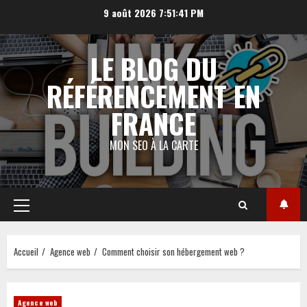
Aller
9 août 2026
7:51:42 PM
au
contenu
LE BLOG DU
RÉFÉRENCEMENT EN
FRANCE
MON SEO À LA CARTE
Menu
principal
Accueil
Agence web
Comment choisir son hébergement web ?
Agence web