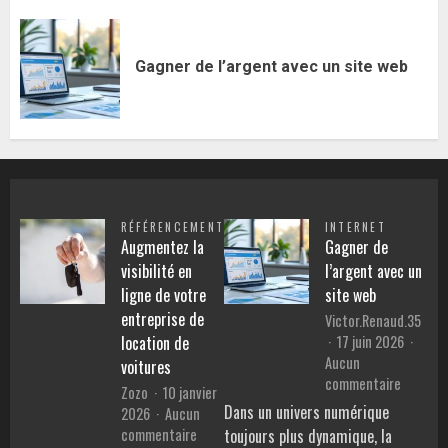
Gagner de l’argent avec un site web
RÉFÉRENCEMENT
INTERNET
Augmentez la
Gagner de
visibilité en
l’argent avec un
ligne de votre
site web
entreprise de
Victor.Renaud.35
17 juin 2026
location de
Aucun
voitures
sur
commentaire
Zozo
10 janvier
Gagner
Dans un univers numérique
2026
Aucun
de
sur
commentaire
toujours plus dynamique, la
l’argent