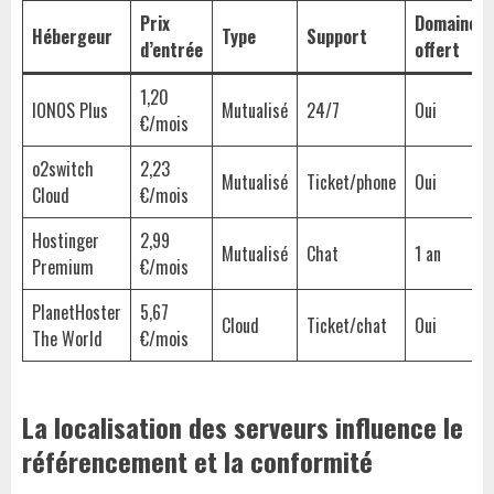
Prix
Domaine
Hébergeur
Type
Support
d’entrée
offert
1,20
IONOS Plus
Mutualisé
24/7
Oui
€/mois
o2switch
2,23
Mutualisé
Ticket/phone
Oui
Cloud
€/mois
Hostinger
2,99
Mutualisé
Chat
1 an
Premium
€/mois
PlanetHoster
5,67
Cloud
Ticket/chat
Oui
The World
€/mois
La localisation des serveurs influence le
référencement et la conformité