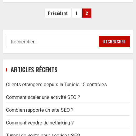
Pagination
Précédent
1
2
des
publications
Rechercher :
ARTICLES RÉCENTS
Clients étrangers depuis la Tunisie : 5 contrôles
Comment scaler une activité SEO ?
Combien rapporte un site SEO ?
Comment vendre du netlinking ?
Tunnel de vente pour services SEO