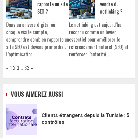
rapporte un site
vendre du
SEO ?
netlinking ?
Dans un univers digital où
Le netlinking est aujourd’hui
chaque visite compte,
reconnu comme un levier
comprendre combien rapporte un
essentiel pour améliorer le
site SEO est devenu primordial.
référencement naturel (SEO) et
L’optimisation…
renforcer l’autorité…
Page:
Previous
Next
«
1
2
3
…
63
»
VOUS AIMEREZ AUSSI
Clients étrangers depuis la Tunisie : 5
contrôles