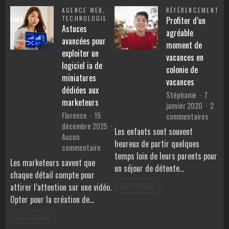
AGENCE WEB
,
RÉFÉRENCEMENT
TECHNOLOGIE
Profiter d’un
Astuces
agréable
avancées pour
moment de
exploiter un
vacances en
logiciel ia de
colonie de
miniatures
vacances
dédiées aux
Stéphanie
7
marketeurs
janvier 2020
2
Florence
15
sur
commentaires
décembre 2025
Profite
Les enfants sont souvent
Aucun
d’un
heureux de partir quelques
sur
commentaire
agréab
temps loin de leurs parents pour
Astuces
momen
Les marketeurs savent que
un séjour de détente…
avancées
de
chaque détail compte pour
pour
vacanc
Lire l'article
attirer l’attention sur une vidéo.
exploiter
en
Opter pour la création de…
un
colonie
logiciel
de
Lire l'article
ia
vacanc