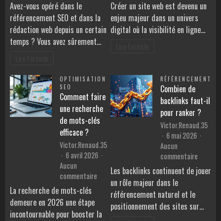
La
Commen
Avez-vous opéré dans le
Créer un site web est devenu un
rédaction
créer
référencement SEO et dans la
enjeu majeur dans un univers
web
un
rédaction web depuis un certain
digital où la visibilité en ligne…
et
site
temps ? Vous avez sûrement…
le
WordPre
Lire l'article
SEO
de
Lire l'article
local
A
:
à
OPTIMISATION
RÉFÉRENCEMENT
que
Z
SEO
Combien de
faut-
Comment faire
backlinks faut-il
il
une recherche
pour ranker ?
savoir
de mots-clés
Victor.Renaud.35
?
efficace ?
6 mai 2026
Victor.Renaud.35
Aucun
6 avril 2026
sur
commentaire
Aucun
Combie
Les backlinks continuent de jouer
sur
commentaire
de
un rôle majeur dans le
Comment
backlink
La recherche de mots-clés
référencement naturel et le
faire
faut-
demeure en 2026 une étape
positionnement des sites sur…
une
il
incontournable pour booster la
recherche
pour