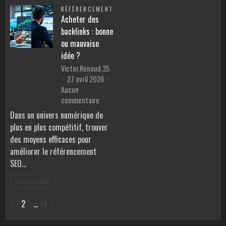
de
RÉFÉRENCEMENT
miniatures
Acheter des
dédiées
backlinks : bonne
aux
ou mauvaise
marketeurs
idée ?
Victor.Renaud.35
27 avril 2026
Aucun
sur
commentaire
Acheter
Dans un univers numérique de
des
plus en plus compétitif, trouver
backlinks
des moyens efficaces pour
:
améliorer le référencement
bonne
SEO…
ou
mauvaise
Lire l'article
idée
?
Page:
Previous
Next
«
1
2
3
…
14
»