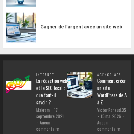
Gagner de l’argent avec un site web
INTERNET
AGENCE WEB
La rédaction web
Comment créer
et le SEO local :
un site
que faut-il
WordPress de A
savoir ?
à Z
Makrem
17
Victor.Renaud.35
septembre 2021
15 mai 2026
Aucun
Aucun
sur
sur
commentaire
commentaire