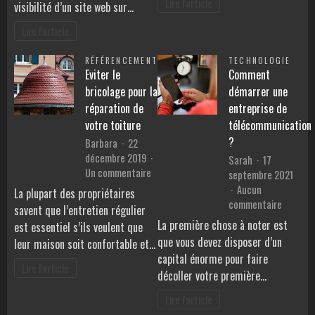
Lire l'article
visibilité d’un site web sur…
de
ranker
mots-
?
Lire l'article
clés
efficace
RÉFÉRENCEMENT
TECHNOLOGIE
?
Eviter le
Comment
bricolage pour la
démarrer une
réparation de
entreprise de
votre toiture
télécommunication
?
Barbara
22
décembre 2019
Sarah
17
sur
Un commentaire
septembre 2021
Eviter
Aucun
La plupart des propriétaires
le
sur
commentaire
savent que l’entretien régulier
bricolage
Commen
La première chose à noter est
est essentiel s’ils veulent que
pour
démarre
que vous devez disposer d’un
leur maison soit confortable et…
la
une
capital énorme pour faire
réparation
entrepri
Lire l'article
décoller votre première…
de
de
votre
télécom
Lire l'article
toiture
?